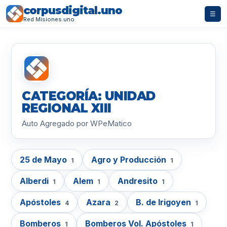
corpusdigital.uno
☰
Red Misiones.uno
CATEGORÍA: UNIDAD
REGIONAL XIII
Auto Agregado por WPeMatico
25 de Mayo
Agro y Producción
1
1
Alberdi
Alem
Andresito
1
1
1
Apóstoles
Azara
B. de Irigoyen
4
2
1
Bomberos
Bomberos Vol. Apóstoles
1
1