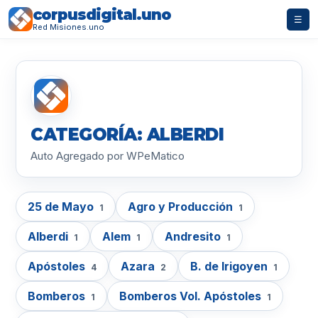
corpusdigital.uno
☰
Red Misiones.uno
CATEGORÍA: ALBERDI
Auto Agregado por WPeMatico
25 de Mayo
Agro y Producción
1
1
Alberdi
Alem
Andresito
1
1
1
Apóstoles
Azara
B. de Irigoyen
4
2
1
Bomberos
Bomberos Vol. Apóstoles
1
1