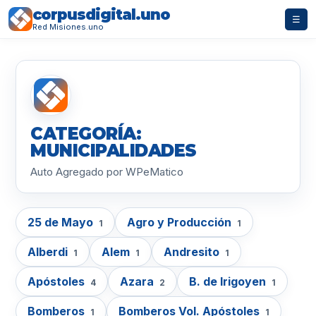
corpusdigital.uno
☰
Red Misiones.uno
CATEGORÍA:
MUNICIPALIDADES
Auto Agregado por WPeMatico
25 de Mayo
Agro y Producción
1
1
Alberdi
Alem
Andresito
1
1
1
Apóstoles
Azara
B. de Irigoyen
4
2
1
Bomberos
Bomberos Vol. Apóstoles
1
1