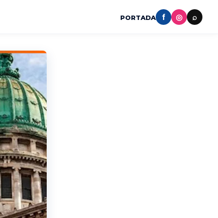
f
◎
⌕
PORTADA