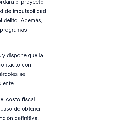
ordará el proyecto
d de imputabilidad
l delito. Además,
, programas
s y dispone que la
 contacto con
iércoles se
iente.
l costo fiscal
 caso de obtener
ción definitiva.