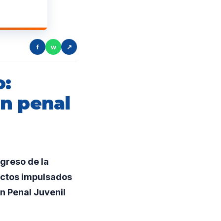
f
w
↗
o:
en penal
greso de la
ectos impulsados
en Penal Juvenil