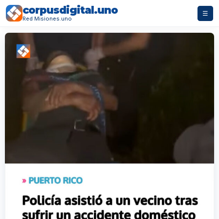
corpusdigital.uno
☰
Red Misiones.uno