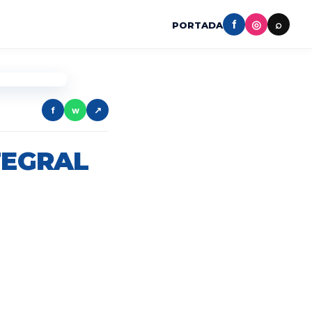
f
◎
⌕
PORTADA
f
w
↗
TEGRAL